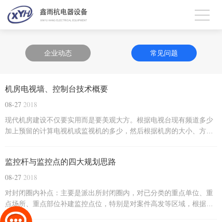
企业动态
常见问题
机房电视墙、控制台技术概要
08-27
2018
现代机房建设不仅要实用而是要美观大方。根据电视台现有频道多少
加上预留的计算电视机或监视机的多少，然后根据机房的大小、方位
来设计电视墙和控制台。一般机房内电视墙、控制台的布局从机房的
一进门就能看到一组亮丽美观的电视屏幕墙为准，视觉上能一亮，在
监控杆与监控点的四大规划思路
电视墙的前方排布一排控制台，颜色、结构等要和电视墙看上去协...
08-27
2018
对封闭圈内补点：主要是派出所封闭圈内，对已分类的重点单位、重
点场所、重点部位补建监控点位，特别是对案件高发等区域，根据实
际情况选择摄像机类型进行补点。