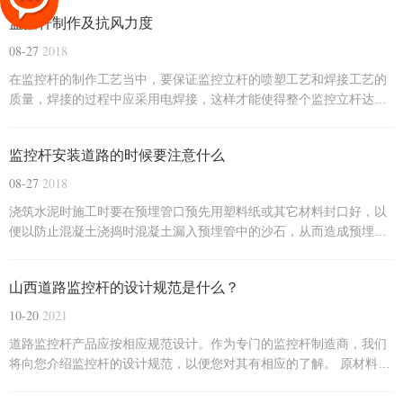
监控杆制作及抗风力度
08-27
2018
在监控杆的制作工艺当中，要保证监控立杆的喷塑工艺和焊接工艺的
质量，焊接的过程中应采用电焊接，这样才能使得整个监控立杆达到
整个杆体无漏焊、焊接无缺陷的要求。喷塑的过程中要采用一些进口
的塑粉，这才能保证监控立杆表面不被锈蚀。喷塑之后尽量在进行一
监控杆安装道路的时候要注意什么
定的钝化处理，这样监控立杆的性能才会更稳定。
08-27
2018
浇筑水泥时施工时要在预埋管口预先用塑料纸或其它材料封口好，以
便以防止混凝土浇捣时混凝土漏入预埋管中的沙石，从而造成预埋管
堵塞;基础浇捣后，混凝土必须要养护一段时间，以确保混凝土能达到
一定的安装强度及坚固性。
山西道路监控杆的设计规范是什么？
10-20
2021
道路监控杆产品应按相应规范设计。作为专门的监控杆制造商，我们
将向您介绍监控杆的设计规范，以便您对其有相应的了解。 原材料：
监测棒钢原材料为全球有保障的低硅、低碳、高强度q235，壁厚